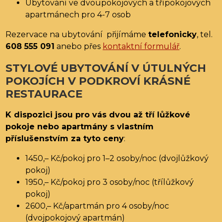
Ubytování ve dvoupokojových a třípokojových
apartmánech pro 4-7 osob
Rezervace na ubytování přijímáme
telefonicky
, tel.
608 555 091
anebo přes
kontaktní formulář
.
STYLOVÉ UBYTOVÁNÍ V ÚTULNÝCH
POKOJÍCH V PODKROVÍ KRÁSNÉ
RESTAURACE
K dispozici jsou pro vás dvou až tří lůžkové
pokoje nebo apartmány s vlastním
příslušenstvím za tyto ceny
:
1450,– Kč/pokoj pro 1–2 osoby/noc (dvojlůžkový
pokoj)
1950,– Kč/pokoj pro 3 osoby/noc (třílůžkový
pokoj)
2600,– Kč/apartmán pro 4 osoby/noc
(dvojpokojový apartmán)