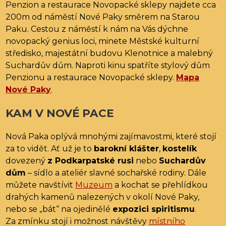
Penzion a restaurace Novopacké sklepy najdete cca
200m od náměstí Nové Paky směrem na Starou
Paku. Cestou z náměstí k nám na Vás dýchne
novopacký genius loci, minete Městské kulturní
středisko, majestátní budovu Klenotnice a malebný
Suchardův dům. Naproti kinu spatříte stylový dům
Penzionu a restaurace Novopacké sklepy.
Mapa
Nové Paky
.
KAM V NOVÉ PACE
Nová Paka oplývá mnohými zajímavostmi, které stojí
za to vidět. Ať už je to
barokní klášter
,
kostelík
dovezený
z Podkarpatské rusi
nebo
Suchardův
dům
– sídlo a ateliér slavné sochařské rodiny. Dále
můžete navštívit
Muzeum
a kochat se přehlídkou
drahých kamenů nalezených v okolí Nové Paky,
nebo se „bát“ na ojedinělé
expozici spiritismu
.
Za zmínku stojí i možnost návštěvy
místního