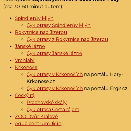
(cca 30–60 minut autem):
Špindlerův Mlýn
Cyklotrasy Špindlerův Mlýn
Rokytnice nad Jizerou
Cyklotrasy z Rokytnice nad Jizerou
Jánské lázně
Cyklotrasy Jánské lázně
Vrchlabí
Krkonoše
Cyklotrasy v Krkonoších
na portálu Hory-
Krkonose.cz
Cyklotrasy v Krkonoších
na portálu Ergis.cz
Český ráj
Prachovské skály
Cyklotrasa Cesta rájem
ZOO Dvůr Králové
Aqua centrum Jičín