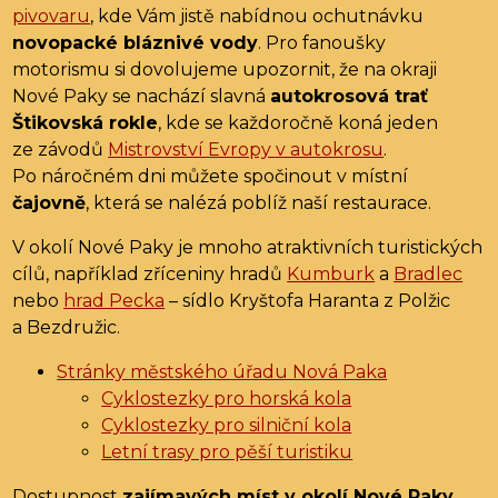
pivovaru
, kde Vám jistě nabídnou ochutnávku
novopacké bláznivé vody
. Pro fanoušky
motorismu si dovolujeme upozornit, že na okraji
Nové Paky se nachází slavná
autokrosová trať
Štikovská rokle
, kde se každoročně koná jeden
ze závodů
Mistrovství Evropy v autokrosu
.
Po náročném dni můžete spočinout v místní
čajovně
, která se nalézá poblíž naší restaurace.
V okolí Nové Paky je mnoho atraktivních turistických
cílů, například zříceniny hradů
Kumburk
a
Bradlec
nebo
hrad Pecka
– sídlo Kryštofa Haranta z Polžic
a Bezdružic.
Stránky městského úřadu Nová Paka
Cyklostezky pro horská kola
Cyklostezky pro silniční kola
Letní trasy pro pěší turistiku
Dostupnost
zajímavých míst v okolí Nové Paky