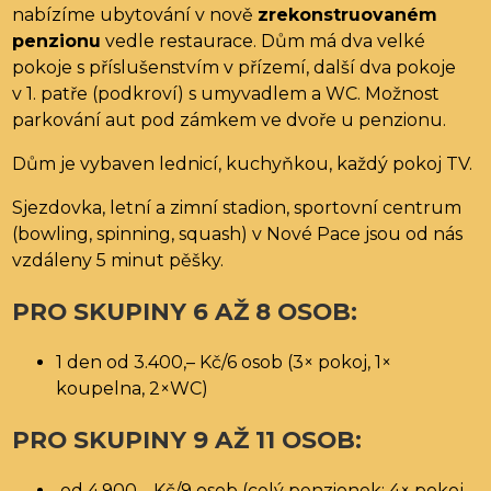
nabízíme ubytování v nově
zrekonstruovaném
penzionu
vedle restaurace. Dům má dva velké
pokoje s příslušenstvím v přízemí, další dva pokoje
v 1. patře (podkroví) s umyvadlem a WC. Možnost
parkování aut pod zámkem ve dvoře u penzionu.
Dům je vybaven lednicí, kuchyňkou, každý pokoj TV.
Sjezdovka, letní a zimní stadion, sportovní centrum
(bowling, spinning, squash) v Nové Pace jsou od nás
vzdáleny 5 minut pěšky.
PRO SKUPINY 6 AŽ 8 OSOB:
1 den od 3.400,– Kč/6 osob (3× pokoj, 1×
koupelna, 2×WC)
PRO SKUPINY 9 AŽ 11 OSOB:
od 4.900,– Kč/9 osob (celý penzionek: 4× pokoj,